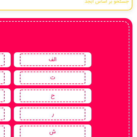
پهلوی
ارمنی
اوستایی
عبری
لاتین
سانسکریت
الف
یونانی
ت
فرانسوی
مغولی
ح
زرتشتی
هندی
ر
بلوچی
ش