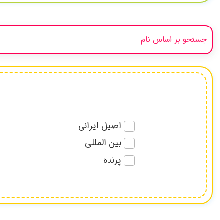
اصیل ایرانی
بین المللی
پرنده
پیامبران و امامان
تاریخی
دخترانه-پسرانه