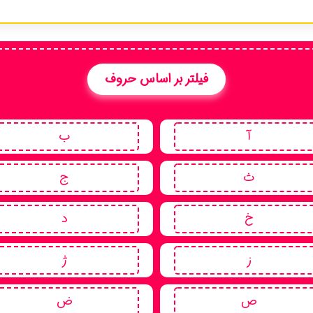
فیلتر بر اساس حروف
آ
ب
ث
ج
خ
د
ز
ژ
ص
ض