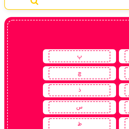
پ
چ
ذ
س
ط