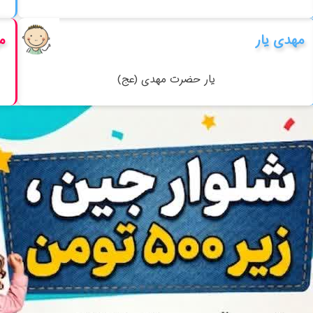
مهدی یار
م
یار حضرت مهدی (عج)