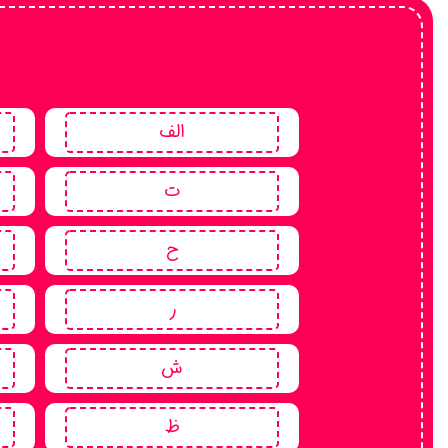
اوستایی
عبری
لاتین
سانسکریت
الف
یونانی
ت
فرانسوی
مغولی
ح
زرتشتی
هندی
ر
بلوچی
ش
ظ