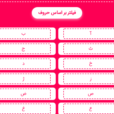
فیلتر بر اساس حروف
آ
ب
ث
ج
خ
د
ز
ژ
ص
ض
ع
غ