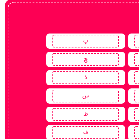
پ
چ
ذ
س
ط
ف