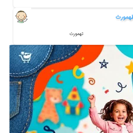
همورث
تهمورث