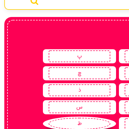
پ
چ
ذ
س
ط