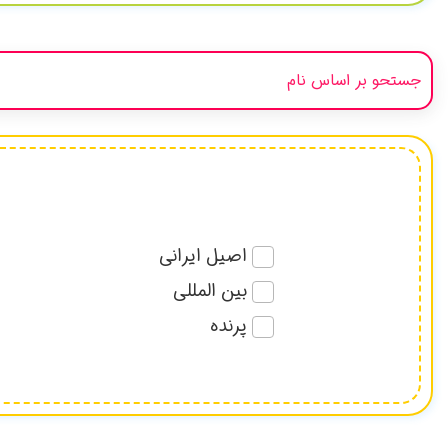
اصیل ایرانی
بین المللی
پرنده
پیامبران و امامان
تاریخی
دخترانه-پسرانه