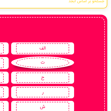
پهلوی
ارمنی
اوستایی
عبری
لاتین
سانسکریت
الف
یونانی
ت
فرانسوی
مغولی
ح
زرتشتی
هندی
ر
بلوچی
ش