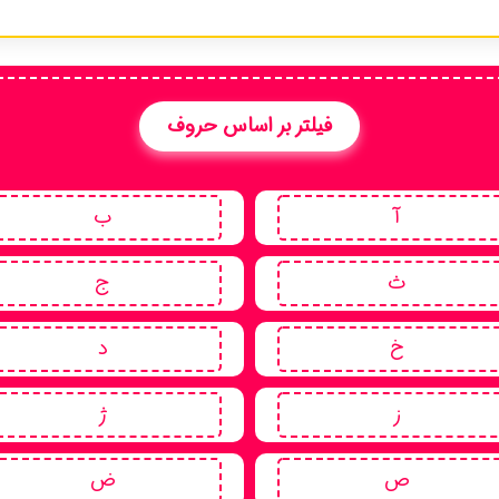
فیلتر بر اساس حروف
آ
ب
ث
ج
خ
د
ز
ژ
ص
ض