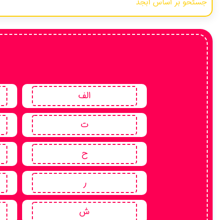
پهلوی
ارمنی
اوستایی
عبری
لاتین
سانسکریت
الف
یونانی
ت
فرانسوی
مغولی
ح
زرتشتی
هندی
ر
بلوچی
ش