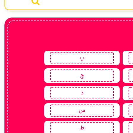
پ
چ
ذ
س
ط