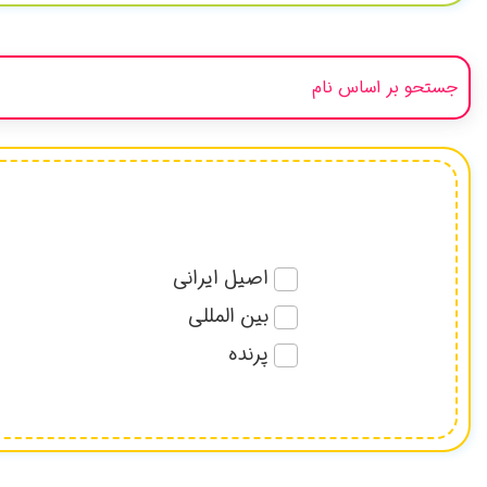
اصیل ایرانی
بین المللی
پرنده
پیامبران و امامان
تاریخی
دخترانه-پسرانه