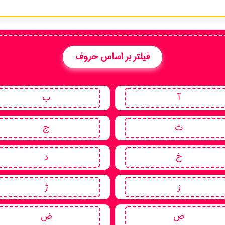
فیلتر بر اساس حروف
آ
ب
ث
ج
خ
د
ز
ژ
ص
ض