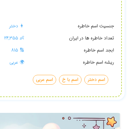
جنسیت اسم خاطره
👩 دختر
تعداد خاطره ها در ایران
👶
24,355
ابجد اسم خاطره
🔢 815
ریشه اسم خاطره
🌍 عربی
اسم دختر
اسم با خ
اسم عربی