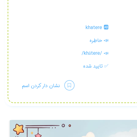
khatere 🆎
📣 خاطِره
/khātere/
📣
✅
تایید شده
نشان دار کردن اسم