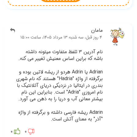
ه.
ده و
نام شهری
ک با
ام
رد.
اژه
0