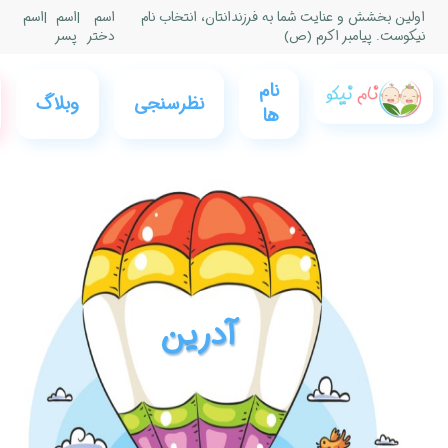
|
اسم
|
اسم
پسر
0
فروشگاه
عضویت
وبلاگ
نام نیکو
و ورود