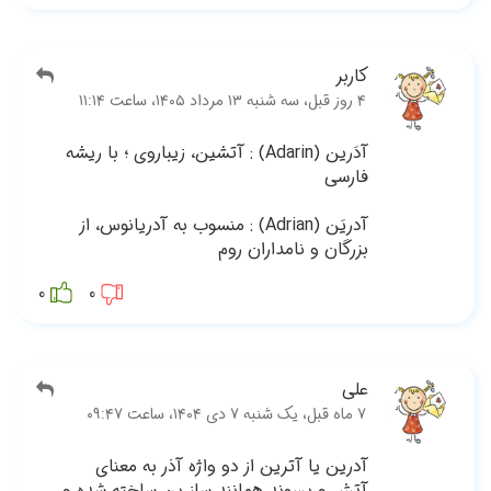
ریشه
از
0
ه و