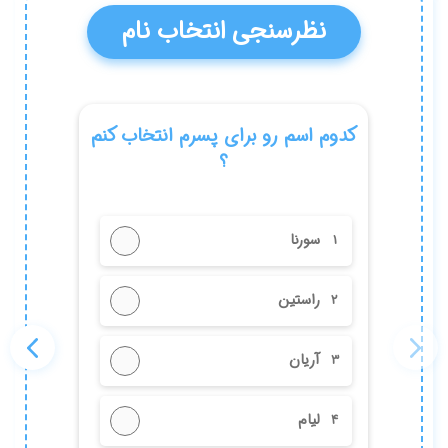
کدام اسم را
اسم پسرم امیرسام است و اکنون
برادرش می خواهد به دنیا بیاید.کدام
اسم را انتخاب کنم؟
آریان
1
آرام
1
آرسام
2
آروشا
2
آرسین
3
آرتینا
3
ارسلان
4
آنیا
4