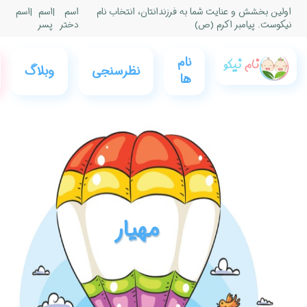
|
اسم
|
اسم
پسر
0
فروشگاه
عضویت
وبلاگ
نام نیکو
و ورود