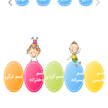
نیما
م ترکی