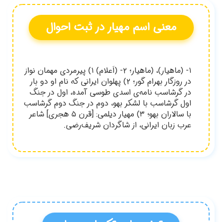
دي مهمان نواز
و بار
نگ
شاسب
 ۵ هجری] شاعر