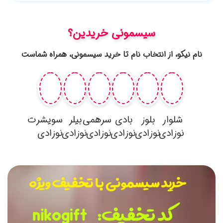
شماست
رت