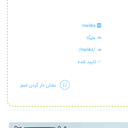
melika 🆎
📣 مِليکا
/melikā/
📣
✅
تایید شده
نشان دار کردن اسم