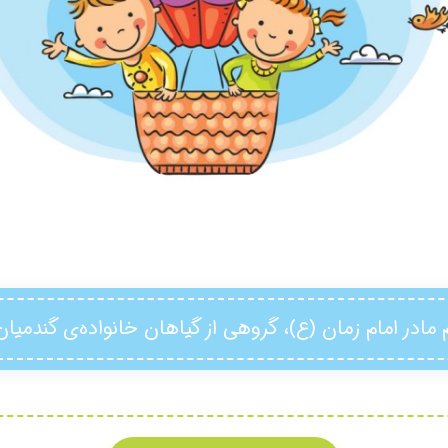
م مادر امام زمان (ع)، گروهي از گياهان خانواده‌ي گندميان