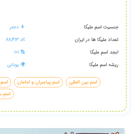
جنسیت اسم ملیکا
👩 دختر
تعداد ملیکا ها در ایران
👶
88,413
ابجد اسم ملیکا
🔢 101
ریشه اسم ملیکا
🌍 یونانی
اسم بین المللی
اسم پیامبران و امامان
اسم 
اسم با