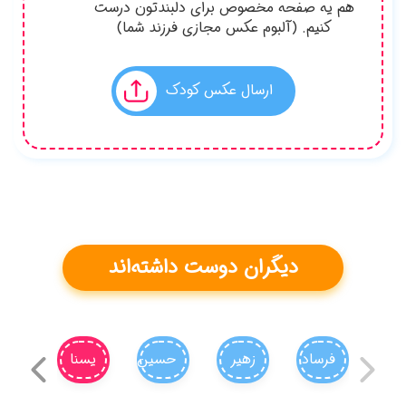
سارا
مهنا
محیا
فریماه
سلما
(مَحيا)