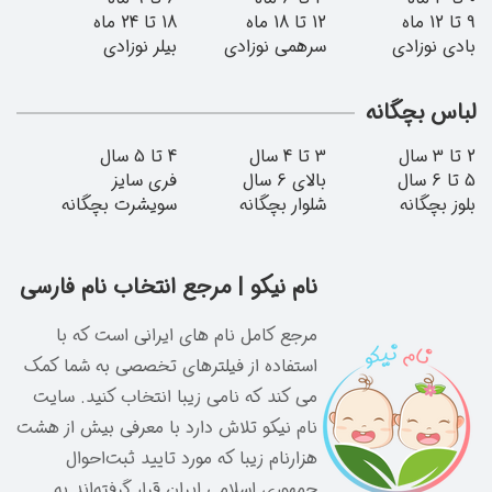
انه
م فارسی
ه با
شما کمک
د. سایت
یش از هشت
وال
د به