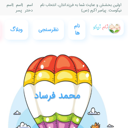
|
اسم
|
اسم
پسر
0
فروشگاه
عضویت
وبلاگ
نام نیکو
و ورود