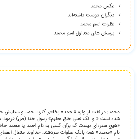
عکس محمد
دیگران دوست داشته‌اند
نظرات اسم محمد
پرسش های متداول اسم محمد
محمد: در لغت از واژه « حمد» بخاطر كثرت حمد و ستايش خدا
شده است « و انك لعلي خلق عظيم» رسول خدا (ص) فرمود: هر گا
«هيچ سفره‌اي نيست كه برآن كسي به نام احمد يا محمد حاضر
نام «محمد» همه بانك صلوات سردهند، خداوند متعال اعضاي خ