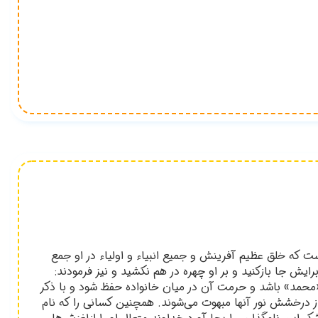
 كه خلق عظيم آفرينش و جميع انبياء و اولياء در او جمع
يش جا بازكنيد و بر او چهره در هم نكشيد و نيز فرمودند:
«محمد» باشد و حرمت آن در ميان خانواده حفظ شود و با ذكر
 درخشش نور آنها مبهوت مي‌شوند. همچنين كساني را كه نام