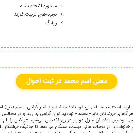
مشاوره انتخاب اسم
تجربه‌های تربیت فرزند
وبلاگ
معنی اسم
محمد
در ثبت احوال
وند است محمد آخرين فرستاده خدا، نام پيامبر گرامي اسلام (ص) است
ه بر فرزندتان نام «محمد» نهاديد او را گرامي بداريد و در مجالس برا
 شود جز اينكه آن منزل دو بار در روز تقديس مي‌شود هر كس را نام 
انواده را در درجات عالي بهشت مسكن مي‌دهد تا جائيكه فرشتگان از