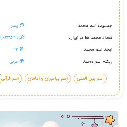
جنسیت اسم محمد
🧑 پسر
تعداد محمد ها در ایران
👶
2,623,649
ابجد اسم محمد
🔢 92
ریشه اسم محمد
🌍 عربی
اسم بین المللی
اسم پیامبران و امامان
اسم قرآنی