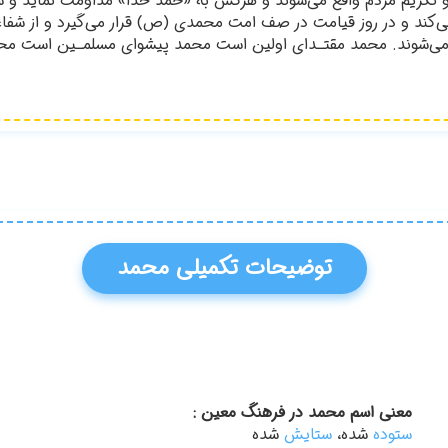
تكريم مردم واقع مي‌شوند و هركس به «حمد خدا» مداومت نمايد و شكر 
كند و در روز قيامت در صف امت محمدي (ص) قرار مي‌گيرد و از شفاع
ي‌شوند. محمد مقتـداي اولين است محمد پيشواي مسلمـين است محمد 
توضیحات تکمیلی محمد
معنی اسم محمد در فرهنگ معین :
ستوده
شده،
ستایش
شده