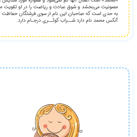
«محمد» است اعمال آنها گم نمي‌شود و همواره مورد ستايش و 
مصونيت مي‌بخشد و شوق عبادت و رياضت را در او تقويت مي‌
به حدي است كه صاحبان اين نام از سوي فرشتگان حفاظت م
آنكس محمد نام دارد شــراب كوثــري درجـام دارد.