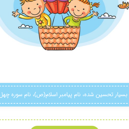
 بسیار تحسین شده، نام پیامبر اسلام(ص)، نام سوره چهل