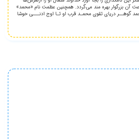
اين نامگذاري را بجا آورد خداوند متعال او را ازلغزش‌ها
ت آن بزرگوار بهره مند مي‌گردد. همچنين عظمت نام «محمد»
گوهــر درياي تقوي محمـد قرب او تـا اوج ادنـــي خوشا