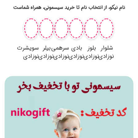
شماست
رت