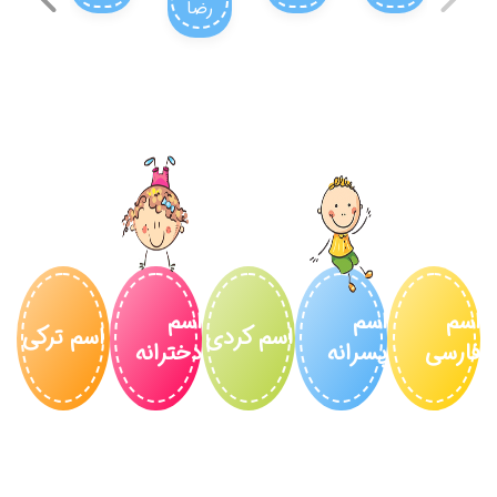
دیبا
م ترکی