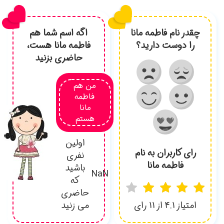
هم
ت،
د