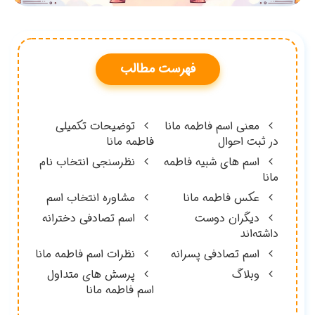
نام
م
نه
مانا
ل