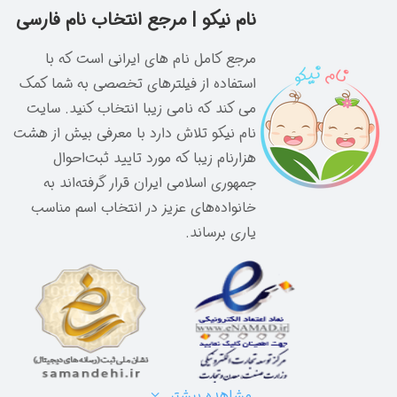
م فارسی
ه با
شما کمک
د. سایت
یش از هشت
وال
د به
 مناسب