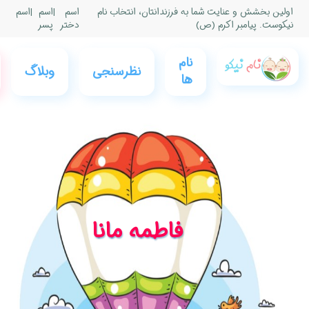
|
اسم
|
اسم
پسر
0
فروشگاه
عضویت
وبلاگ
نام نیکو
و ورود