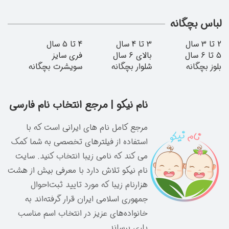
انه
م فارسی
ه با
شما کمک
د. سایت
یش از هشت
وال
د به
 مناسب