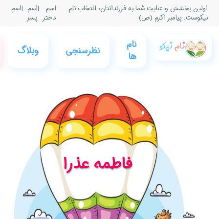
|
اسم
|
اسم
پسر
0
فروشگاه
عضویت
وبلاگ
نام نیکو
و ورود