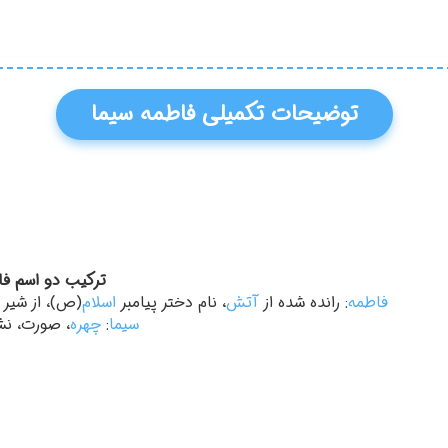
توضیحات تکمیلی فاطمه سیما
ترکیب دو اسم فا
فاطمه
: رانده شده از
آتش
، نام دختر پیامبر
اسلام
(ص)، از شیر گ
سیما
:
چهره
، صورت، ن