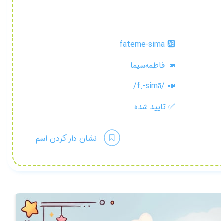
fateme-sima 🆎
📣 فاطمه‌سيما
/f.-simā/
📣
✅
تایید شده
نشان دار کردن اسم