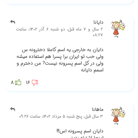
بل، دو شنبه ۶ آذر ۱۴۰۲، ساعت
س
یشه
م و
8