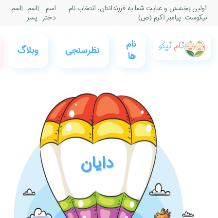
|
اسم
|
اسم
پسر
0
فروشگاه
عضویت
وبلاگ
نام نیکو
و ورود