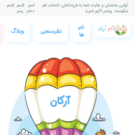
|
اسم
|
اسم
پسر
0
فروشگاه
عضویت
وبلاگ
نام نیکو
و ورود